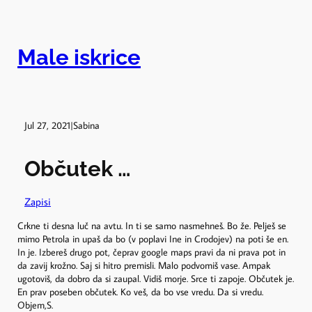
Skip
to
content
Male iskrice
Jul 27, 2021
|
Sabina
Občutek …
Zapisi
Crkne ti desna luč na avtu. In ti se samo nasmehneš. Bo že. Pelješ se
mimo Petrola in upaš da bo (v poplavi Ine in Crodojev) na poti še en.
In je. Izbereš drugo pot, čeprav google maps pravi da ni prava pot in
da zavij krožno. Saj si hitro premisli. Malo podvomiš vase. Ampak
ugotoviš, da dobro da si zaupal. Vidiš morje. Srce ti zapoje. Občutek je.
En prav poseben občutek. Ko veš, da bo vse vredu. Da si vredu.
Objem,S.